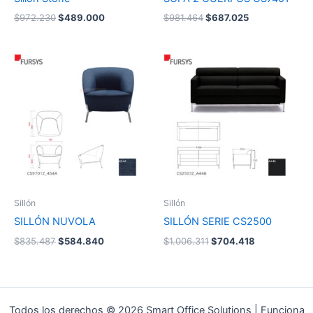
$
972.230
$
489.000
$
981.464
$
687.025
El
El
El
El
precio
precio
precio
precio
original
actual
original
actual
era:
es:
era:
es:
$835.487.
$584.840.
$1.006.311.
$704.418.
Sillón
Sillón
SILLÓN NUVOLA
SILLÓN SERIE CS2500
$
835.487
$
584.840
$
1.006.311
$
704.418
Todos los derechos © 2026 Smart Office Solutions | Funciona