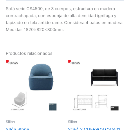
Sofá serie CS4500, de 3 cuerpos, estructura en madera
contrachapada, con esponja de alta densidad ignifuga y
tapizado en tela antiderrame. Considera 4 patas en madera.
Medidas 1820x820x800mm.
Productos relacionados
El
El
El
El
precio
precio
precio
precio
original
actual
original
actual
era:
es:
era:
es:
$972.230.
$489.000.
$981.464.
$687.025.
Sillón
Sillón
Sillón Stone
SOFÁ 2 CUERPOS CS7401