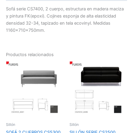
Sofá serie CS7400, 2 cuerpo, estructura en madera maciza
y pintura FK(epoxi). Cojines esponja de alta elasticidad
densidad 32-34, tapizado en tela ecovinyl. Medidas
1160x710x750mm.
Productos relacionados
El
El
El
El
precio
precio
precio
precio
original
actual
original
actual
era:
es:
era:
es:
$1.074.641.
$752.248.
$1.006.311.
$704.418.
Sillón
Sillón
SOFÁ 2 CUERPOS CS5300
SILLÓN SERIE CS2500