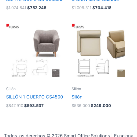
$
1.074.641
$
752.248
$
1.006.311
$
704.418
El
El
El
El
precio
precio
precio
precio
original
actual
original
actual
era:
es:
era:
es:
$847.910.
$593.537.
$536.000.
$249.000.
Sillón
Sillón
SILLÓN 1 CUERPO CS4500
Sillón
$
847.910
$
593.537
$
536.000
$
249.000
Todos los derechos © 2026 Smart Office Solutions | Funciona