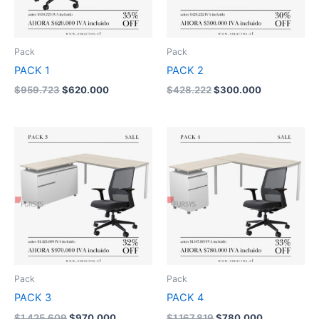
Pack
Pack
PACK 1
PACK 2
$
959.723
$
620.000
$
428.222
$
300.000
El
El
El
El
precio
precio
precio
precio
original
actual
original
actual
era:
es:
era:
es:
$1.425.609.
$970.000.
$1.167.819.
$780.000.
Pack
Pack
PACK 3
PACK 4
$
1.425.609
$
970.000
$
1.167.819
$
780.000