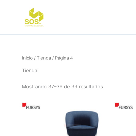
Ir
al
contenido
Inicio
/
Tienda
/ Página 4
Tienda
Mostrando 37–39 de 39 resultados
El
El
precio
precio
original
actual
era:
es:
$835.487.
$584.840.