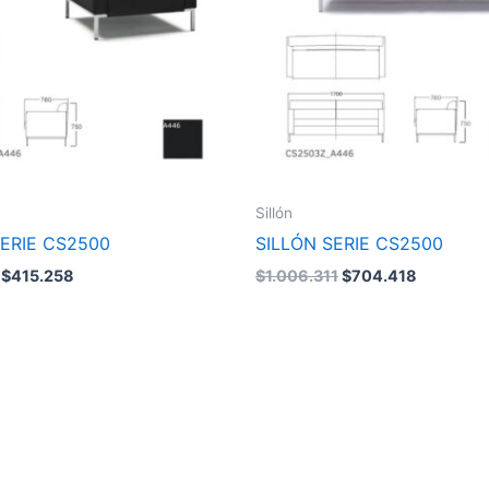
Sillón
SERIE CS2500
SILLÓN SERIE CS2500
$
415.258
$
1.006.311
$
704.418