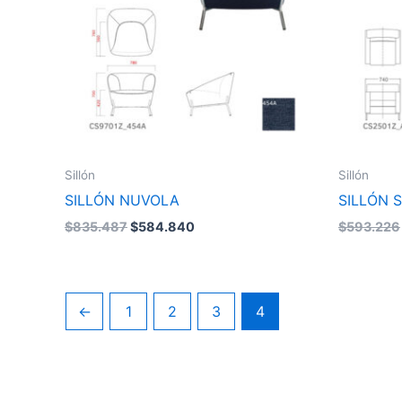
Sillón
Sillón
SILLÓN NUVOLA
SILLÓN 
$
835.487
$
584.840
$
593.226
←
1
2
3
4