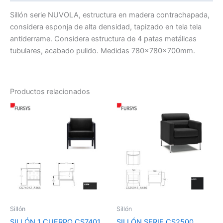
Sillón serie NUVOLA, estructura en madera contrachapada,
considera esponja de alta densidad, tapizado en tela tela
antiderrame. Considera estructura de 4 patas metálicas
tubulares, acabado pulido. Medidas 780x780x700mm.
Productos relacionados
El
El
El
El
precio
precio
precio
precio
original
actual
original
actual
era:
es:
era:
es:
$537.320.
$376.124.
$593.226.
$415.258.
Sillón
Sillón
SILLÓN 1 CUERPO CS7401
SILLÓN SERIE CS2500