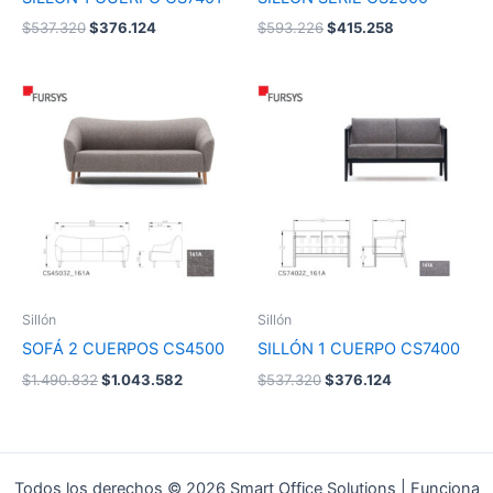
$
537.320
$
376.124
$
593.226
$
415.258
El
El
El
El
precio
precio
precio
precio
original
actual
original
actual
era:
es:
era:
es:
$1.490.832.
$1.043.582.
$537.320.
$376.124.
Sillón
Sillón
SOFÁ 2 CUERPOS CS4500
SILLÓN 1 CUERPO CS7400
$
1.490.832
$
1.043.582
$
537.320
$
376.124
Todos los derechos © 2026 Smart Office Solutions | Funciona