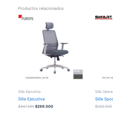
Productos relacionados
El
El
precio
precio
original
actual
era:
es:
$447.440.
$269.000.
Silla Ejecutiva
Silla Opera
Silla Ejecutiva
Silla Spo
$
447.440
$
269.000
$
200.000