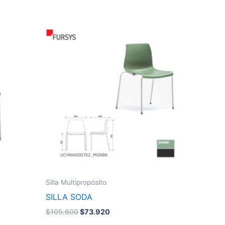
El
El
precio
precio
original
actual
era:
es:
$105.600.
$73.920.
Silla Multipropósito
SILLA SODA
$
105.600
$
73.920