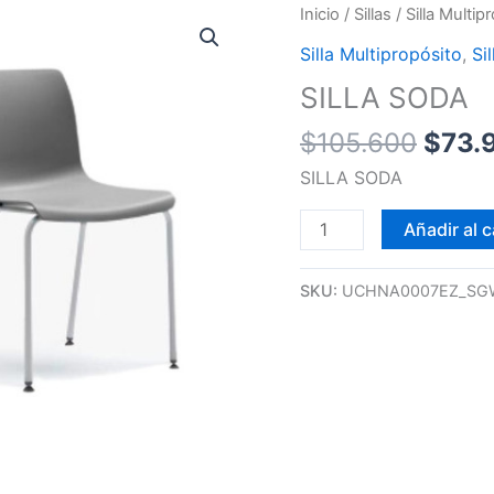
El
SILLA
Inicio
/
Sillas
/
Silla Multip
preci
SODA
Silla Multipropósito
,
Sil
origi
cantidad
SILLA SODA
era:
$105
$
105.600
$
73.
SILLA SODA
Añadir al c
SKU:
UCHNA0007EZ_S