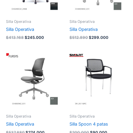
Silla Operativa
Silla Operativa
Silla Operativa
Silla Operativa
$
413.168
$
245.000
$
512.890
$
299.000
El
El
El
El
precio
precio
precio
precio
original
actual
original
actual
era:
es:
era:
es:
$537.880.
$274.000.
$200.000.
$90.000.
Silla Operativa
Silla Operativa
Silla Operativa
Silla Spoon 4 patas
$
537.880
$
274.000
$
200.000
$
90.000